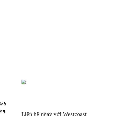
hình
ũng
Liên hệ ngay với Westcoast