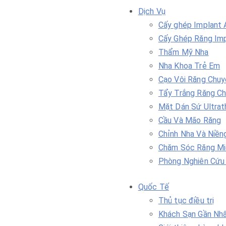
Dịch Vụ
Cấy ghép Implant A
Cấy Ghép Răng Im
Thẩm Mỹ Nha
Nha Khoa Trẻ Em
Cạo Vôi Răng Chuy
Tẩy Trắng Răng C
Mặt Dán Sứ Ultrat
Cầu Và Mão Răng
Chỉnh Nha Và Niền
Chăm Sóc Răng Mi
Phòng Nghiên Cứu
Quốc Tế
Thủ tục điều trị
Khách Sạn Gần Nh