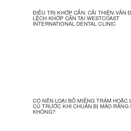
ĐIỀU TRỊ KHỚP CẮN: CẢI THIỆN VẤN 
LỆCH KHỚP CẮN TẠI WESTCOAST
INTERNATIONAL DENTAL CLINIC
CÓ NÊN LOẠI BỎ MIẾNG TRÁM HOẶC 
CŨ TRƯỚC KHI CHUẨN BỊ MÃO RĂNG
KHÔNG?