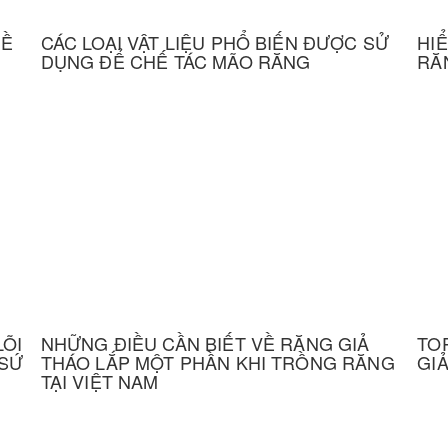
ĐỀ
CÁC LOẠI VẬT LIỆU PHỔ BIẾN ĐƯỢC SỬ
HI
DỤNG ĐỂ CHẾ TÁC MÃO RĂNG
RĂ
LÕI
NHỮNG ĐIỀU CẦN BIẾT VỀ RĂNG GIẢ
TOP
 SỨ
THÁO LẮP MỘT PHẦN KHI TRỒNG RĂNG
GI
TẠI VIỆT NAM