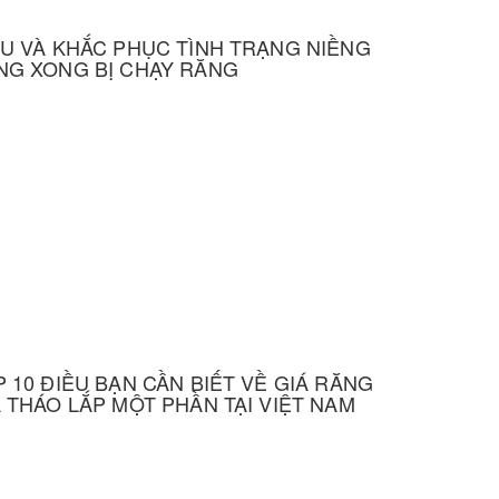
ỂU VÀ KHẮC PHỤC TÌNH TRẠNG NIỀNG
NG XONG BỊ CHẠY RĂNG
 10 ĐIỀU BẠN CẦN BIẾT VỀ GIÁ RĂNG
Ả THÁO LẮP MỘT PHẦN TẠI VIỆT NAM