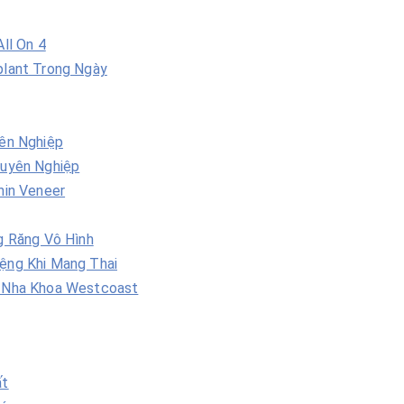
ll On 4
plant Trong Ngày
ên Nghiệp
huyên Nghiệp
hin Veneer
g Răng Vô Hình
ệng Khi Mang Thai
 Nha Khoa Westcoast
ất