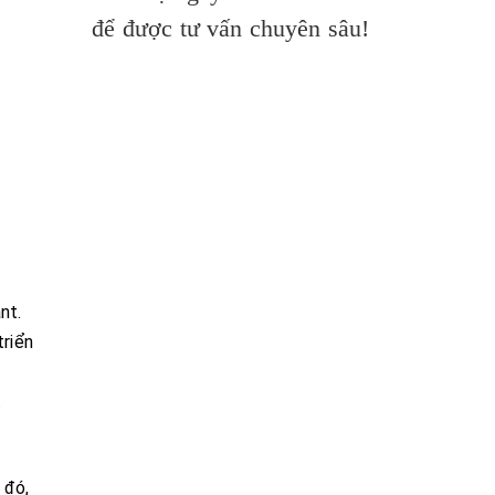
để được tư vấn chuyên sâu!
nt.
triển
…
 đó,