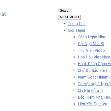
MENU
MENU
Trang Chủ
Giới Thiệu
Công Nghệ Nha
Đội Ngũ Nha Sĩ
Thư Viện Video
Hoa Hậu Việt Nam
Hoạt Động Cộng 
Chế Độ Bảo Hành
Kiểm Soát Nhiễm 
Cơ Hội Nghề Nghi
Chi Phí Điều Trị
Bảo Hiểm Nha Kho
Liên Kết Dịch Vụ