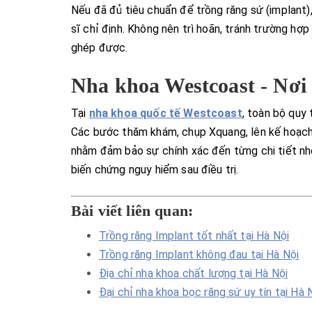
Nếu đã đủ tiêu chuẩn để trồng răng sứ (implant)
sĩ chỉ định. Không nên trì hoãn, tránh trường hợp
ghép được.
Nha khoa Westcoast - Nơi 
Tại
nha khoa quốc tế Westcoast
, toàn bộ quy 
Các bước thăm khám, chụp Xquang, lên kế hoạch đ
nhằm đảm bảo sự chính xác đến từng chi tiết nhỏ
biến chứng nguy hiểm sau điều trị.
Bài viết liên quan:
Trồng răng Implant tốt nhất tại Hà Nội
Trồng răng Implant không đau tại Hà Nội
Địa chỉ nha khoa chất lượng tại Hà Nội
Đại chỉ nha khoa bọc răng sứ uy tín tại Hà 