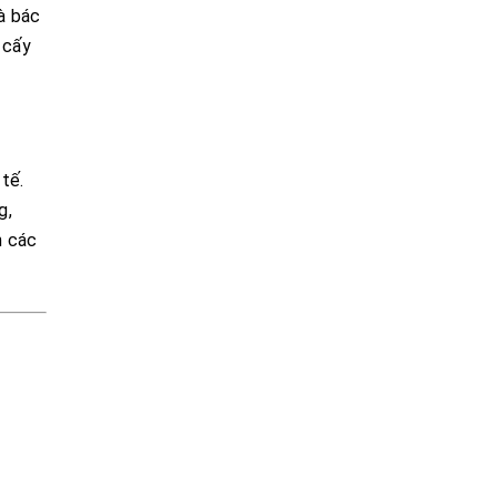
à bác
 cấy
 tế.
g,
h các