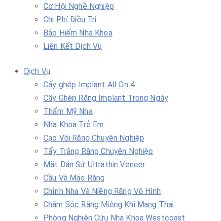
Cơ Hội Nghề Nghiệp
Chi Phí Điều Trị
Bảo Hiểm Nha Khoa
Liên Kết Dịch Vụ
Dịch Vụ
Cấy ghép Implant All On 4
Cấy Ghép Răng Implant Trong Ngày
Thẩm Mỹ Nha
Nha Khoa Trẻ Em
Cạo Vôi Răng Chuyên Nghiệp
Tẩy Trắng Răng Chuyên Nghiệp
Mặt Dán Sứ Ultrathin Veneer
Cầu Và Mão Răng
Chỉnh Nha Và Niềng Răng Vô Hình
Chăm Sóc Răng Miệng Khi Mang Thai
Phòng Nghiên Cứu Nha Khoa Westcoast