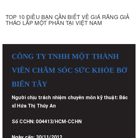
TOP 10 ĐIỀU BẠN CẦN BIẾT VỀ GIÁ RĂNG GIẢ
THÁO LẮP MỘT PHẦN TẠI VIỆT NAM
CÔNG TY TNHH MỘT THÀNH
VIÊN CHĂM SÓC SỨC KHỎE BỜ
BIỂN TÂY
Người chịu trách nhiệm chuyên môn kỹ thuật: Bác
sĩ Hứa Thị Thúy An
Số CCHN: 004413/HCM-CCHN
Ngày cấp: 30/11/2012