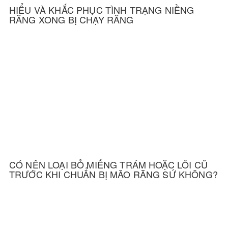
HIỂU VÀ KHẮC PHỤC TÌNH TRẠNG NIỀNG
RĂNG XONG BỊ CHẠY RĂNG
CÓ NÊN LOẠI BỎ MIẾNG TRÁM HOẶC LÕI CŨ
TRƯỚC KHI CHUẨN BỊ MÃO RĂNG SỨ KHÔNG?