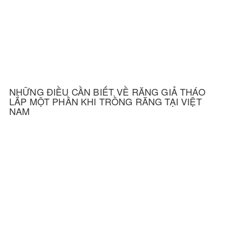
NHỮNG ĐIỀU CẦN BIẾT VỀ RĂNG GIẢ THÁO
LẮP MỘT PHẦN KHI TRỒNG RĂNG TẠI VIỆT
NAM