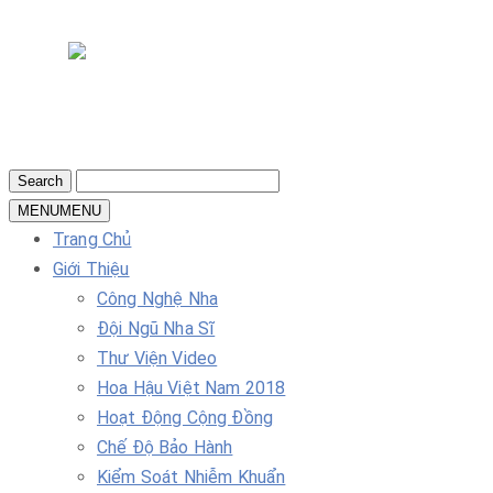
MENU
MENU
Trang Chủ
Giới Thiệu
Công Nghệ Nha
Đội Ngũ Nha Sĩ
Thư Viện Video
Hoa Hậu Việt Nam 2018
Hoạt Động Cộng Đồng
Chế Độ Bảo Hành
Kiểm Soát Nhiễm Khuẩn