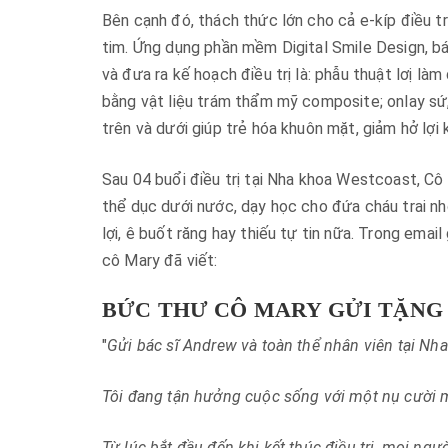
Bên cạnh đó, thách thức lớn cho cả e-kíp điều tr
tim. Ứng dụng phần mềm Digital Smile Design, bá
và đưa ra kế hoạch điều trị là: phẫu thuật lơị l
bằng vật liệu trám thẩm mỹ composite; onlay sứ,
trên và dưới giúp trẻ hóa khuôn mặt, giảm hở lợi k
Sau 04 buổi điều trị tại Nha khoa Westcoast, Cô
thể dục dưới nước, dạy học cho đứa cháu trai n
lợi, ê buốt răng hay thiếu tự tin nữa. Trong emai
cô Mary đã viết:
BỨC THƯ CÔ MARY GỬI TẶNG
"
Gửi bác sĩ Andrew và toàn thể nhân viên tại Nh
Tôi đang tận hưởng cuộc sống với một nụ cười 
Từ lúc bắt đầu đến khi kết thúc điều trị, mọi ngườ