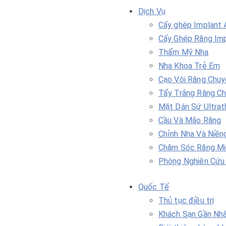
Dịch Vụ
Cấy ghép Implant A
Cấy Ghép Răng Im
Thẩm Mỹ Nha
Nha Khoa Trẻ Em
Cạo Vôi Răng Chuy
Tẩy Trắng Răng C
Mặt Dán Sứ Ultrat
Cầu Và Mão Răng
Chỉnh Nha Và Niền
Chăm Sóc Răng Mi
Phòng Nghiên Cứu
Quốc Tế
Thủ tục điều trị
Khách Sạn Gần Nh