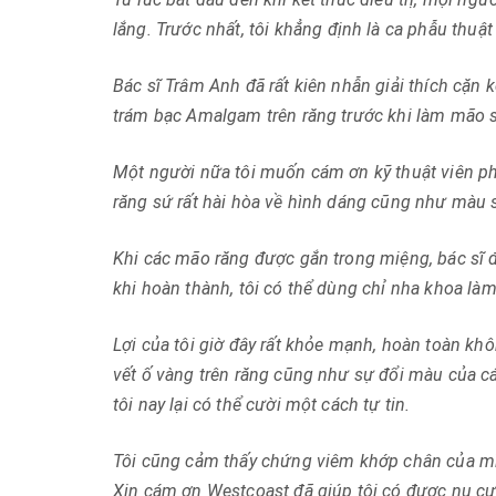
lắng.
Trước nhất, tôi khẳng định là ca phẫu thuậ
Bác sĩ Trâm Anh đã rất kiên nhẫn giải thích cặn k
trám bạc Amalgam trên răng trước khi làm mão 
Một người nữa tôi muốn cám ơn kỹ thuật viên ph
răng sứ rất hài hòa về hình dáng cũng như màu s
Khi các mão răng được gắn trong miệng, bác sĩ
khi hoàn thành, tôi có thể dùng chỉ nha khoa làm
Lợi của tôi giờ đây rất khỏe mạnh, hoàn toàn kh
vết ố vàng trên răng cũng như sự đổi màu của c
tôi nay lại có thể cười một cách tự tin.
Tôi cũng cảm thấy chứng viêm khớp chân của mì
Xin cám ơn Westcoast đã giúp tôi có được nụ cườ