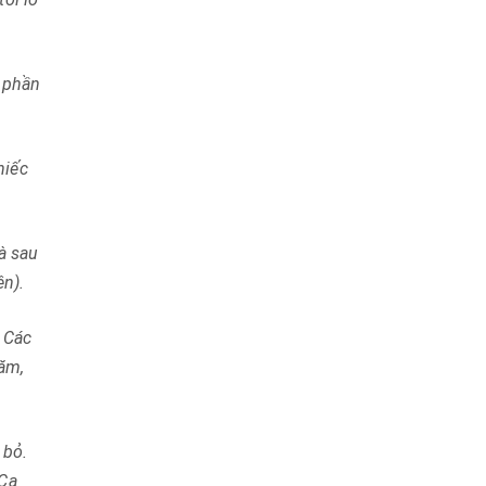
c phần
hiếc
à sau
ện).
. Các
năm,
 bỏ.
 Ca