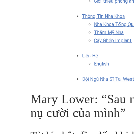
Giới thiệu phòng k
Thông Tin Nha Khoa
Nha Khoa Tổng Qu
Thẩm Mỹ Nha
Cấy Ghép Implant
Liên Hệ
English
Đội Ngũ Nha Sĩ Tại Wes
Mary Lower: “Sau nh
nụ cười của mình”