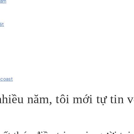
hám
át
tcoast
iều năm, tôi mới tự tin v