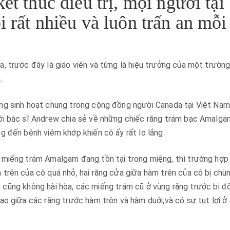
ết thúc điều trị, mọi người tại
i rất nhiều và luôn trấn an mỗi
, trước đây là giáo viên và từng là hiệu trưởng của một trườn
.
ng sinh hoạt chung trong cộng đồng người Canada tại Việt Nam
ới bác sĩ Andrew chia sẻ về những chiếc răng trám bạc Amalga
g đến bệnh viêm khớp khiến cô ấy rất lo lắng.
 miếng trám Amalgam đang tồn tại trong miệng, thì trường hợp
trên của cô quá nhỏ, hai răng cửa giữa hàm trên của cô bị chù
ăng cũng không hài hòa, các miếng trám cũ ở vùng răng trước bị đ
ao giữa các răng trước hàm trên và hàm duới,và có sự tụt lợi ở