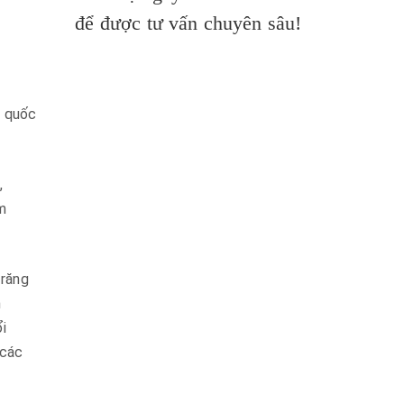
để được tư vấn chuyên sâu!
g quốc
,
m
 răng
n
ổi
 các