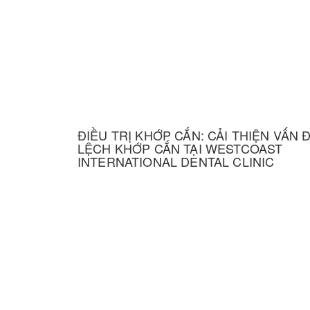
k
g
A
r
r
e
p
e
r
p
ĐIỀU TRỊ KHỚP CẮN: CẢI THIỆN VẤN 
LỆCH KHỚP CẮN TẠI WESTCOAST
INTERNATIONAL DENTAL CLINIC