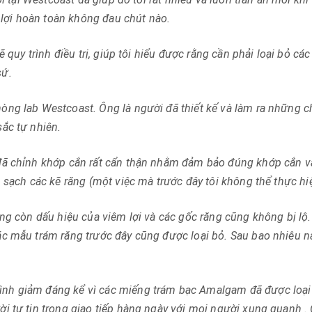
t lợi hoàn toàn không đau chút nào.
ẽ quy trình điều trị, giúp tôi hiểu được rằng cần phải loại bỏ cá
sứ.
òng lab Westcoast. Ông là người đã thiết kế và làm ra những c
ắc tự nhiên.
 đã chỉnh khớp cắn rất cẩn thận nhằm đảm bảo đúng khớp cắn v
 sạch các kẽ răng (một việc mà trước đây tôi không thể thực hi
ông còn dấu hiệu của viêm lợi và các gốc răng cũng không bị lộ
ác mẫu trám răng trước đây cũng được loại bỏ. Sau bao nhiêu 
nh giảm đáng kể vì các miếng trám bạc Amalgam đã được loại
i tự tin trong giao tiếp hàng ngày với mọi người xung quanh .