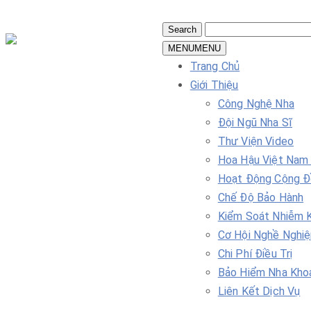
MENU
MENU
Trang Chủ
Giới Thiệu
Công Nghệ Nha
Đội Ngũ Nha Sĩ
Thư Viện Video
Hoa Hậu Việt Nam
Hoạt Động Cộng 
Chế Độ Bảo Hành
Kiểm Soát Nhiễm 
Cơ Hội Nghề Nghi
Chi Phí Điều Trị
Bảo Hiểm Nha Kho
Liên Kết Dịch Vụ