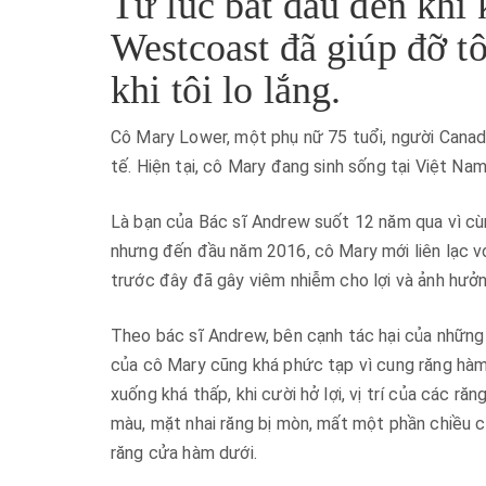
Từ lúc bắt đầu đến khi k
Westcoast đã giúp đỡ tô
khi tôi lo lắng.
Cô Mary Lower, một phụ nữ 75 tuổi, người Canada
tế. Hiện tại, cô Mary đang sinh sống tại Việt Nam
Là bạn của Bác sĩ Andrew suốt 12 năm qua vì cù
nhưng đến đầu năm 2016, cô Mary mới liên lạc v
trước đây đã gây viêm nhiễm cho lợi và ảnh hưởn
Theo bác sĩ Andrew, bên cạnh tác hại của những
của cô Mary cũng khá phức tạp vì cung răng hàm 
xuống khá thấp, khi cười hở lợi, vị trí của các r
màu, mặt nhai răng bị mòn, mất một phần chiều c
răng cửa hàm dưới.