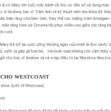
ị là cô Mary lớn tuổi, mắc bệnh về tim, có tiền sử sử dụng máy 
c sĩ Andrew, bác sĩ Trâm Anh và kỹ thuật viên nha khoa đã thảo
àm dài thân răng cửa hàm trên, thay thế các miếng trám Amalgam
 mão răng toàn sứ Zirconia hồi phục chiều cao giữa các răng h
hi cười.
 Mary đã trở lại cuộc sống thường ngày của mình là đọc sách, t
hỏ, café và gặp gỡ bạn bè,… mà hoàn toàn không còn cảm thấy 
l gửi cho bác sĩ Andrew và cả e-kip điều trị tại Nha khoa Westco
 CHO WESTCOAST
a khoa Quốc tế Westcoast,
mới.
i tại Westcoast đã giúp đỡ tôi rất nhiều và luôn trấn an mỗi khi 