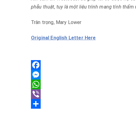
phẫu thuật, tuy là một liệu trình mang tính thẩm 
Trân trọng, Mary Lower
Original English Letter Here
F
a
M
c
e
W
e
s
h
V
b
s
a
i
S
o
e
t
b
h
o
n
s
e
a