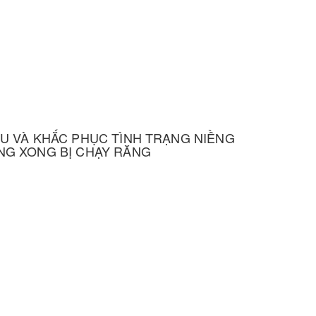
ỂU VÀ KHẮC PHỤC TÌNH TRẠNG NIỀNG
NG XONG BỊ CHẠY RĂNG