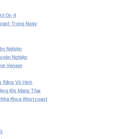
ll On 4
plant Trong Ngày
ên Nghiệp
huyên Nghiệp
hin Veneer
g Răng Vô Hình
ệng Khi Mang Thai
 Nha Khoa Westcoast
ất