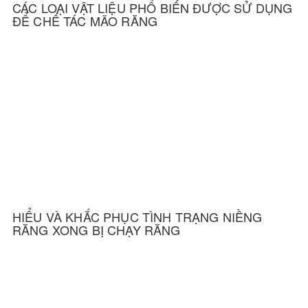
CÁC LOẠI VẬT LIỆU PHỔ BIẾN ĐƯỢC SỬ DỤNG
ĐỂ CHẾ TÁC MÃO RĂNG
HIỂU VÀ KHẮC PHỤC TÌNH TRẠNG NIỀNG
RĂNG XONG BỊ CHẠY RĂNG