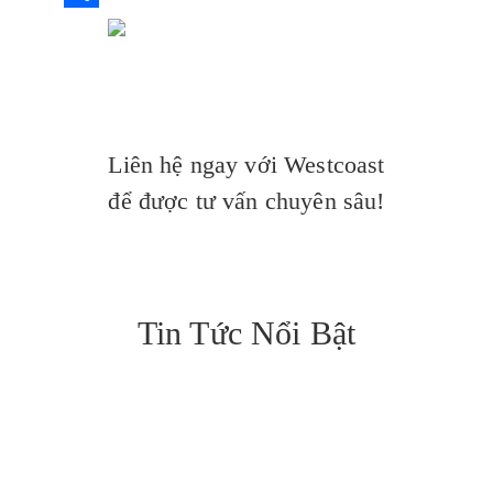
b
s
a
i
S
o
e
t
b
h
o
n
s
e
a
k
g
A
r
r
Liên hệ ngay với Westcoast
e
p
e
để được tư vấn chuyên sâu!
r
p
Tin Tức Nổi Bật