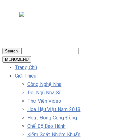
MENU
MENU
Trang Chủ
Giới Thiệu
Công Nghệ Nha
Đội Ngũ Nha Sĩ
Thư Viện Video
Hoa Hậu Việt Nam 2018
Hoạt Động Cộng Đồng
Chế Độ Bảo Hành
Kiểm Soát Nhiễm Khuẩn