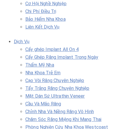
Cơ Hội Nghề Nghiệp
Chi Phí Điều Trị
Bảo Hiểm Nha Khoa
Liên Kết Dịch Vụ
Dịch Vụ
Cấy ghép Implant All On 4
Cấy Ghép Răng Implant Trong Ngày
Thẩm Mỹ Nha
Nha Khoa Trẻ Em
Cạo Vôi Răng Chuyên Nghiệp
Tẩy Trắng Răng Chuyên Nghiệp
Mặt Dán Sứ Ultrathin Veneer
Cầu Và Mão Răng
Chỉnh Nha Và Niềng Răng Vô Hình
Chăm Sóc Răng Miệng Khi Mang Thai
Phòng Nghiên Cứu Nha Khoa Westcoast