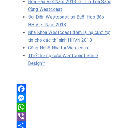
Hoa Hậu ViệtNam 2018 Tự Tin Tỏa Sáng
Cùng Westcoast
Đại Diện Westcoast tại Buổi Họp Báo
HH Việt Nam 2018
Nha Khoa Westcoast đem lại nụ cười tự
tin cho các thí sinh HHVN 2018
Công Nghệ Nha tại Westcoast
Thiết kế nụ cười Westcoast Smile
Design™
F
a
M
c
e
W
e
s
h
V