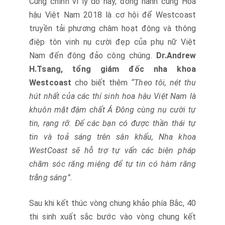
Cũng chính vì lý do này, đồng hành cùng Hoa
hậu Việt Nam 2018 là cơ hội để Westcoast
truyền tải phương châm hoạt động và thông
điệp tôn vinh nụ cười đẹp của phụ nữ Việt
Nam đến đông đảo công chúng.
Dr.Andrew
H.Tsang, tổng giám đốc nha khoa
Westcoast
cho biết thêm
“Theo tôi, nét thu
hút nhất của các thí sinh hoa hậu Việt Nam là
khuôn mặt đậm chất Á Đông cùng nụ cười tự
tin, rạng rỡ. Để các bạn có được thần thái tự
tin và toả sáng trên sân khấu, Nha khoa
WestCoast sẽ hỗ trợ tự vấn các biện pháp
chăm sóc răng miệng để tự tin có hàm răng
trắng sáng”.
Sau khi kết thúc vòng chung khảo phía Bắc, 40
thi sinh xuất sắc bước vào vòng chung kết